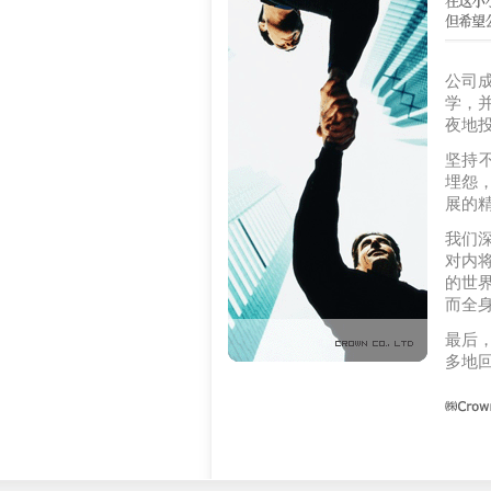
公司
学，
夜地
坚持
埋怨
展的
我们深
对内
的世
而全
最后
多地